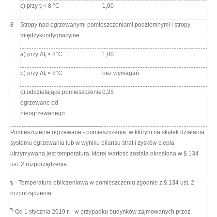
c) przy t
< 8 °C
1,00
i
8
Stropy nad ogrzewanymi pomieszczeniami podziemnymi i stropy
międzykondygnacyjne:
a) przy Δt
≥ 8°C
1,00
i
b) przy Δt
< 8°C
bez wymagań
i
c) oddzielające pomieszczenie
0,25
ogrzewane od
nieogrzewanego
Pomieszczenie ogrzewane - pomieszczenie, w którym na skutek działania
systemu ogrzewania lub w wyniku bilansu strat i zysków ciepła
utrzymywana jest temperatura, której wartość została określona w § 134
ust. 2 rozporządzenia.
t
- Temperatura obliczeniowa w pomieszczeniu zgodnie z § 134 ust. 2
i
rozporządzenia.
*)
Od 1 stycznia 2019 r. - w przypadku budynków zajmowanych przez