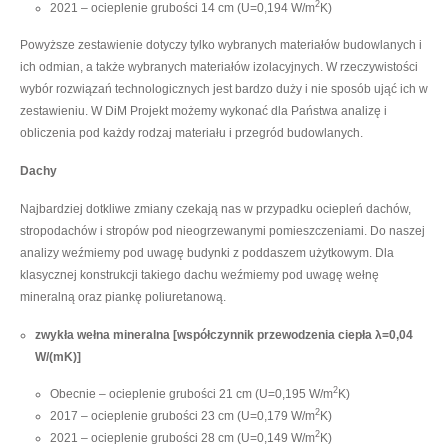
2
2021 – ocieplenie grubości 14 cm (U=0,194 W/m
K)
Powyższe zestawienie dotyczy tylko wybranych materiałów budowlanych i
ich odmian, a także wybranych materiałów izolacyjnych. W rzeczywistości
wybór rozwiązań technologicznych jest bardzo duży i nie sposób ująć ich w
zestawieniu. W DiM Projekt możemy wykonać dla Państwa analizę i
obliczenia pod każdy rodzaj materiału i przegród budowlanych.
Dachy
Najbardziej dotkliwe zmiany czekają nas w przypadku ociepleń dachów,
stropodachów i stropów pod nieogrzewanymi pomieszczeniami. Do naszej
analizy weźmiemy pod uwagę budynki z poddaszem użytkowym. Dla
klasycznej konstrukcji takiego dachu weźmiemy pod uwagę wełnę
mineralną oraz piankę poliuretanową.
zwykła wełna mineralna [współczynnik przewodzenia ciepła λ=0,04
W/(mK)]
2
Obecnie – ocieplenie grubości 21 cm (U=0,195 W/m
K)
2
2017 – ocieplenie grubości 23 cm (U=0,179 W/m
K)
2
2021 – ocieplenie grubości 28 cm (U=0,149 W/m
K)