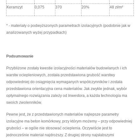
Keramzyt
0,075
370
20%
48 zł/m²
* - materiały o podwyższonych parametrach izolacyjnych (podobnie jak w
analizowanych wyżej przypadkach)
Podsumowanie
Przybliżone zostały kwestie izolacyjności materiałów budowlanych i ich
warstw ociepleniowych, została przedstawiona grubość warstwy
odpowiedniej do osiągnięcia wymaganych współczynników i została
przedstawiona orientacyjna cena materiałów. Jak zwykle jednak, wybór
optymalnego rozwiązania zależy od Inwestora, a każda technologia ma
swoich zwolenników.
Pewne jest, że z przedstawionych materiałów najlepsze parametry
izolacyjne ma beton komórkowy, przy którym możemy – przy odpowiedniej
grubości – w ogóle nie stosować ocieplenia. Oczywiście jest to
jednocześnie materiał najdroższy. Z drugiej strony najsłabszymi