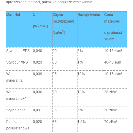
uproszczonej postaci, pokazuje poniższe zestawienie.
Materiał
λ
Ciężar
Nasiąkliwość
Cena
(przybliżony)
materiału
[W/(mK)]
3
[kg/m
]
o grubości
10 cm
Styropian EPS
0,040
20
5%
10-15 zł/m²
Styrodur XPS
0,023
30
1%
40-45 zł/m²
Wełna
0,039
35
18%
10-15 zł/m²
mineralna
Wełna
0,030
20
18%
28 zł/m²
mineralna+*
Styropian+*
0,031
35
5%
20 zł/m²
Pianka
0,020
33
1,5%
70 zł/m²
poliuretanowa