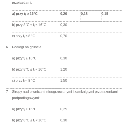
przejazdami:
a) przy t
≥ 16°C
0,20
0,18
0,15
i
b) przy 8°C ≤ t
< 16°C
0,30
i
c) przy t
< 8 °C
0,70
i
6
Podłogi na gruncie:
a) przy t
≥ 16°C
0,30
i
b) przy 8°C ≤ t
< 16°C
1,20
i
c) przy t
< 8 °C
1,50
i
7
Stropy nad piwnicami nieogrzewanymi i zamkniętymi przestrzeniami
podpodłogowymi:
a) przy t
≥ 16°C
0,25
i
b) przy 8°C ≤ t
< 16°C
0,30
i