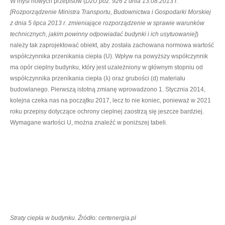
W myśl nowych przepisów (
DzU poz. 926 z dnia 13.08.2013 r.
[Rozporządzenie Ministra Transportu, Budownictwa i Gospodarki Morskiej
z dnia 5 lipca 2013 r. zmieniające rozporządzenie w sprawie warunków
technicznych, jakim powinny odpowiadać budynki i ich usytuowanie]
)
należy tak zaprojektować obiekt, aby została zachowana normowa wartość
współczynnika przenikania ciepła (U). Wpływ na powyższy współczynnik
ma opór cieplny budynku, który jest uzależniony w głównym stopniu od
współczynnika przenikania ciepła (λ) oraz grubości (d) materiału
budowlanego. Pierwszą istotną zmianę wprowadzono 1. Stycznia 2014,
kolejna czeka nas na początku 2017, lecz to nie koniec, ponieważ w 2021
roku przepisy dotyczące ochrony cieplnej zaostrzą się jeszcze bardziej.
Wymagane wartości U, można znaleźć w poniższej tabeli.
Straty ciepła w budynku. Źródło: certenergia.pl