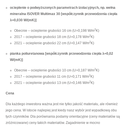
ocieplenie o podwyższonych parametrach izolacyjnych, np. wełna
mineralna ISOVER Multimax 30 [współczynnik przewodzenia ciepła
λ=0,030 W/(mK)]
2
Obecnie – ocieplenie grubości 16 cm (U=0,198 W/m
K)
2
2017 – ocieplenie grubości 18 cm (U=0,178 W/m
K)
2
2021 – ocieplenie grubości 22 cm (U=0,147 W/m
K)
pianka poliuretanowa [współczynnik przewodzenia ciepła λ=0,02
W/(mK)]
2
Obecnie – ocieplenie grubości 10 cm (U=0,187 W/m
K)
2
2017 – ocieplenie grubości 11 cm (U=0,171 W/m
K)
2
2021 – ocieplenie grubości 13 cm (U=0,146 W/m
K)
Cena
Dla każdego inwestora ważna jest nie tylko jakość materiału, ale również
jego cena. W istocie najlepiej jest kiedy nasz wybór jest wypadkową obu
tych czynników. Dla porównania podamy orientacyjne (ceny materiałów są
zróżnicowane) ceny takich materiałów. Zagadnienie w mocno