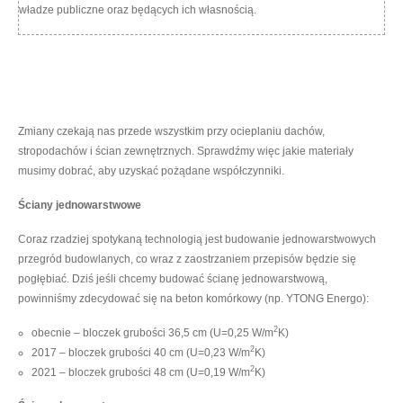
władze publiczne oraz będących ich własnością.
Zmiany czekają nas przede wszystkim przy ocieplaniu dachów,
stropodachów i ścian zewnętrznych. Sprawdźmy więc jakie materiały
musimy dobrać, aby uzyskać pożądane współczynniki.
Ściany jednowarstwowe
Coraz rzadziej spotykaną technologią jest budowanie jednowarstwowych
przegród budowlanych, co wraz z zaostrzaniem przepisów będzie się
pogłębiać. Dziś jeśli chcemy budować ścianę jednowarstwową,
powinniśmy zdecydować się na beton komórkowy (np. YTONG Energo):
2
obecnie – bloczek grubości 36,5 cm (U=0,25 W/m
K)
2
2017 – bloczek grubości 40 cm (U=0,23 W/m
K)
2
2021 – bloczek grubości 48 cm (U=0,19 W/m
K)