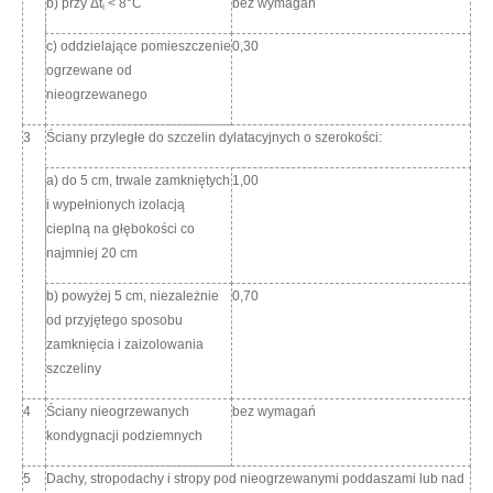
b) przy Δt
< 8°C
bez wymagań
i
c) oddzielające pomieszczenie
0,30
ogrzewane od
nieogrzewanego
3
Ściany przyległe do szczelin dylatacyjnych o szerokości:
a) do 5 cm, trwale zamkniętych
1,00
i wypełnionych izolacją
cieplną na głębokości co
najmniej 20 cm
b) powyżej 5 cm, niezależnie
0,70
od przyjętego sposobu
zamknięcia i zaizolowania
szczeliny
4
Ściany nieogrzewanych
bez wymagań
kondygnacji podziemnych
5
Dachy, stropodachy i stropy pod nieogrzewanymi poddaszami lub nad