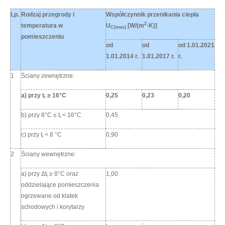
Lp.
Rodzaj przegrody i
Współczynnik przenikania ciepła
2
temperatura w
U
[W/(m
·K)]
C(max)
pomieszczeniu
od
od
od 1.01.2021
1.01.2014 r.
1.01.2017 r.
r.
1
Ściany zewnętrzne:
a) przy t
≥ 16°C
0,25
0,23
0,20
i
b) przy 8°C ≤ t
< 16°C
0,45
i
c) przy t
< 8 °C
0,90
i
2
Ściany wewnętrzne:
a) przy Δt
≥ 8°C oraz
1,00
i
oddzielające pomieszczenia
ogrzewane od klatek
schodowych i korytarzy