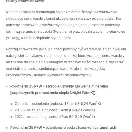
Ściany dwuwarstwowe
Najpopularniejszą technologią są niezmiennie ściany dwuwarstwowe
składające się z warstwy konstrukcyjnej oraz warstwy ociepleniowej. Na
potrzeby opracowania weźmiemy pod lupę najpopularniejsze materiały
jakimi są ceramiczne pustaki (Porotherm) oraz bloczki wapienno-piaskowe
(silikaty), a także ocieplenie styropianem.
Poniżej sprawdzimy jakiej grubości powinny być warstwy ociepleniowej dla
najczęściej spotykanych technologii (poniżej teoretyczna grubość warstwy
niezbędna do spełnienia wymogów, w rzeczywistości rozsądniej wybierać
materiały o grubości spełniającej warunki, ale i – ze względów
ekonomicznych - będące wymiarami standardowymi).
Porotherm 25 P+W + styropian zwykły lub wełna mineralna
[współczynnik przewodzenia ciepła λ=0,04 W/(mK)]
2
Obecnie – ocieplenie grubości 13 cm (U=0,24 W/m
K)
2
2017 – ocieplenie grubości 14cm (U=0,23 W/m
K)
2
2021 – ocieplenie grubości 17cm (U=0,19 W/m
K)
Porotherm 25 P+W + ocieplenie o podwyższonych parametrach