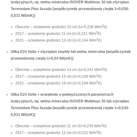
izolacyjnych, np. wełna mineralna ISOVER Multimax 30 lub styropian
Termonium Plus fasada [współczynnik przewodzenia ciepła λ=0,030-
0,031 W/(mK)]
2
Obecnie – ocieplenie grubości 10 cm (U=0,238 W/m
K)
2
2017 – ocieplenie grubości 11 cm (U=0,221 W/m
K)
2
2021 – ocieplenie grubości 13 cm (U=0,194 W/m
K)
Silka E24 Xella + styropian zwykły lub wełna mineralna [współczynnik
przewodzenia ciepła λ=0,04 W/(mK)]
2
Obecnie – ocieplenie grubości 14 cm (U=0,241 W/m
K)
2
2017 – ocieplenie grubości 15 cm (U=0,228 W/m
K)
2
2021 – ocieplenie grubości 18 cm (U=0,194 W/m
K)
Silka E24 Xella + ocieplenie o podwyższonych parametrach
izolacyjnych, np. wełna mineralna ISOVER Multimax 30 lub styropian
Termonium Plus fasada [współczynnik przewodzenia ciepła λ=0,030-
0,031 W/(mK)]
2
Obecnie – ocieplenie grubości 11 cm (U=0,239 W/m
K)
2
2017 – ocieplenie grubości 12 cm (U=0,222 W/m
K)